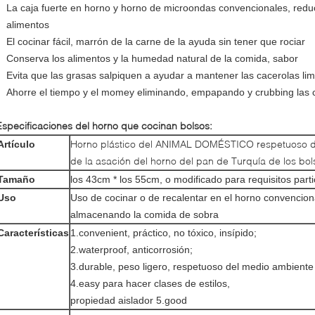
La caja fuerte en horno y horno de microondas convencionales, redu
alimentos
El cocinar fácil, marrón de la carne de la ayuda sin tener que rociar
Conserva los alimentos y la humedad natural de la comida, sabor
Evita que las grasas salpiquen a ayudar a mantener las cacerolas li
Ahorre el tiempo y el momey eliminando, empapando y crubbing las 
Especificaciones del horno que cocinan bolsos:
Horno plástico del ANIMAL DOMÉSTICO respetuoso d
Artículo
de la asación del horno del pan de Turquía de los bol
Tamaño
los 43cm * los 55cm, o modificado para requisitos parti
Uso
Uso de cocinar o de recalentar en el horno convencion
almacenando la comida de sobra
Características
1.convenient, práctico, no tóxico, insípido;
2.waterproof, anticorrosión;
3.durable, peso ligero, respetuoso del medio ambiente
4.easy para hacer clases de estilos,
propiedad aislador 5.good