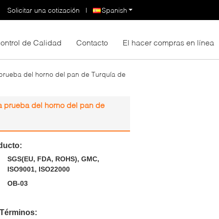
Solicitar una cotización
|
Spanish
ontrol de Calidad
Contacto
El hacer compras en línea
rueba del horno del pan de Turquía de
 prueba del horno del pan de
ducto:
SGS(EU, FDA, ROHS), GMC,
ISO9001, ISO22000
OB-03
 Términos: