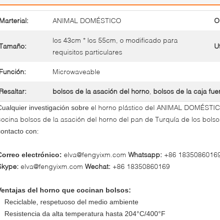
Marterial:
ANIMAL DOMÉSTICO
O
los 43cm * los 55cm, o modificado para
Tamaño:
Ut
requisitos particulares
Función:
Microwaveable
Resaltar:
bolsos de la asación del horno
,
bolsos de la caja fue
el horno plástico del ANIMAL DOMÉSTIC
Cualquier investigación sobre
cocina bolsos de la asación del horno del pan de Turquía de los bolso
contacto con:
elva@fengyixm.com
Whatsapp:
+86 1835086016
Correo electrónico:
Skype:
elva@fengyixm.com
Wechat:
+86 18350860169
Ventajas del horno que cocinan bolsos:
Reciclable, respetuoso del medio ambiente
Resistencia da alta temperatura hasta 204°C/400°F