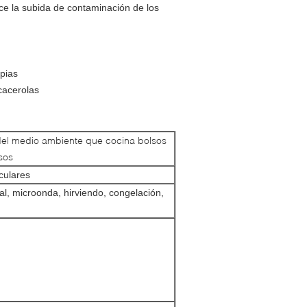
ce la subida de contaminación de los
mpias
cacerolas
el medio ambiente que cocina bolsos
sos
culares
al, microonda, hirviendo, congelación,