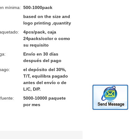
en mínima:
500-1000pack
based on the size and
logo printing ,quantity
aquetado:
4pcs/pack, caja
24packs/color o como
su requisito
ga:
Envío en 30 días
después del pago
pago:
el depósito del 30%,
T/T, equilibra pagado
antes del envío o de
L/C, D/P.
fuente:
5000-10000 paquete
por mes