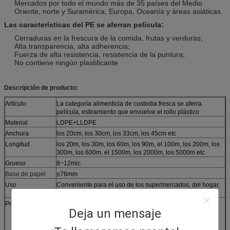
Mercados por todo el mundo más de 35 países del Medio
Oriente, norte y Suramérica, Europa, Oceanía y áreas asiáticas.
Las características del PE se aferran película:
Cerraduras en la frescura de la comida, frutas y verduras;
Alta transparencia, alta adherencia;
Fuerza de alta resistencia, resistencia de la puntura;
No contiene ningún plastificante
Descripción de producto:
Artículo
La categoría alimenticia de custodia fresca se aferra
película, estiramiento que envuelve el rollo plástico
Material
LDPE+LLDPE
Anchura
los 20cm, los 30cm, los 33cm, los 45cm etc
Longitud
los 20m, los 30m, los 60m, los 90m, el 100m, los 200m, los
300m, los 600m, el 1500m, los 2000m, los 5000m etc
Grueso
8~12mic
Base de papel
≤76mm
Uso
Conveniente para el uso de los supermercados, del hogar,
del hotel y de las tiendas
Propósito
Envases de comida de la cubierta y prevención de
Deja un mensaje
bacterias.
Conserve la frescura larga para la comida.
Buenos forma y atractivo.