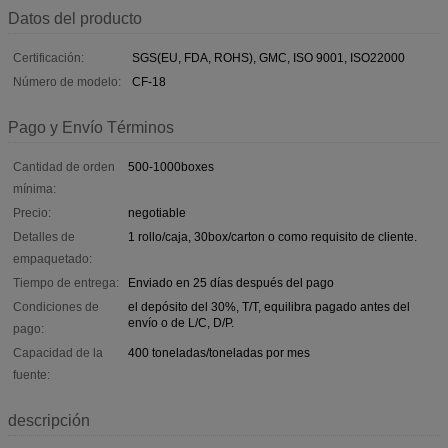
Datos del producto
Certificación:
SGS(EU, FDA, ROHS), GMC, ISO 9001, ISO22000
Número de modelo:
CF-18
Pago y Envío Términos
Cantidad de orden
500-1000boxes
mínima:
Precio:
negotiable
Detalles de
1 rollo/caja, 30box/carton o como requisito de cliente.
empaquetado:
Tiempo de entrega:
Enviado en 25 días después del pago
Condiciones de
el depósito del 30%, T/T, equilibra pagado antes del
envío o de L/C, D/P.
pago:
Capacidad de la
400 toneladas/toneladas por mes
fuente:
descripción