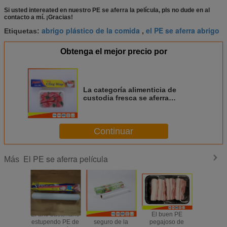
Si usted intereated en nuestro PE se aferra la película, pls no dude en al
contacto a mí. ¡Gracias!
abrigo plástico de la comida
el PE se aferra abrigo
Etiquetas:
,
Obtenga el mejor precio por
La categoría alimenticia de
custodia fresca se aferra
película, estiramiento que
envuelve el rollo plástico
Continuar
El PE se aferra película
Más
El anti-bacteriano
La comida PE
El buen PE
Envoltor
estupendo PE de
seguro de la
pegajoso de
plástic